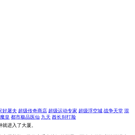
宋好屠夫
超级传奇商店
超级运动专家
超级浮空城
战争天堂
混
魔皇
都市极品医仙
九天
酋长别打脸
钟就进入了大厦。