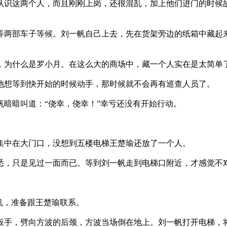
识这两个人，而且刚刚上岗，还很混乱，加上他们进门的时候
两部车子等候。刘一帆自己上去，先在货架旁边的纸箱中藏起
为什么是罗小月。在这么大的商场中，藏一个人实在是太简单
他想等到快开始的时候动手，那时候就不会再有巡查人员了。
暗暗叫道：“侥幸，侥幸！”幸亏还没有开始行动。
集中在大门口，没想到五楼电梯王楚瑜还放了一个人。
，只是见过一面而已。等到刘一帆走到电梯口附近，才感觉不对
。
机，准备跟王楚瑜联系。
手，劈向方波的后颈，方波当场倒在地上。刘一帆打开电梯，