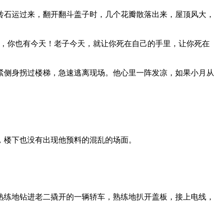
砖石运过来，翻开翻斗盖子时，几个花瓣散落出来，屋顶风大，
，你也有今天！老子今天，就让你死在自己的手里，让你死在
紧侧身拐过楼梯，急速逃离现场。他心里一阵发凉，如果小月从
，楼下也没有出现他预料的混乱的场面。
熟练地钻进老二撬开的一辆轿车，熟练地扒开盖板，接上电线，