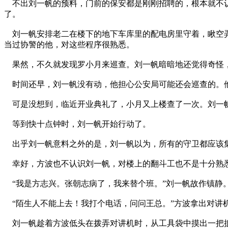
不出刘一帆的预料，门前的保安都是刚刚招聘的，根本就不认
了。
刘一帆安排老二在楼下的地下车库里的配电房里守着，瞅空弄
当过协警的他，对这些程序很熟悉。
果然，不久就发现罗小月来巡查。刘一帆暗暗地还觉得奇怪，
时间还早，刘一帆没有动，他担心公安局可能还会巡查的。
可是没想到，临近开业典礼了，小月又上楼查了一次。刘一帆
等到快十点钟时，刘一帆开始行动了。
出乎刘一帆意料之外的是，刘一帆以为，所有的守卫都应该
幸好，方波也不认识刘一帆，对楼上的翻斗工也不是十分熟悉
“我是方志兴。张朝志病了，我来替个班。”刘一帆故作镇静
“陌生人不能上去！我打个电话，问问王总。”方波拿出对讲
刘一帆趁着方波低头在拨弄对讲机时，从工具袋中摸出一把扳