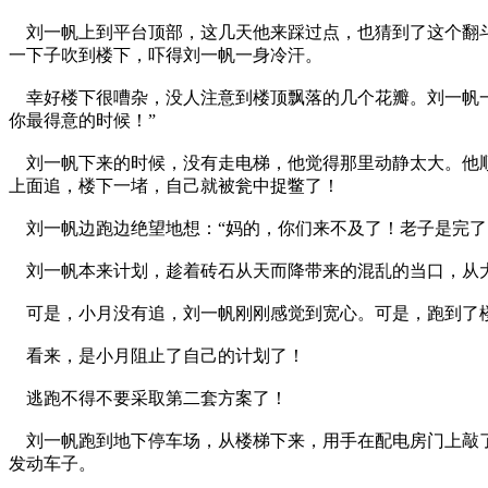
刘一帆上到平台顶部，这几天他来踩过点，也猜到了这个翻斗
一下子吹到楼下，吓得刘一帆一身冷汗。
幸好楼下很嘈杂，没人注意到楼顶飘落的几个花瓣。刘一帆一
你最得意的时候！”
刘一帆下来的时候，没有走电梯，他觉得那里动静太大。他顺
上面追，楼下一堵，自己就被瓮中捉鳖了！
刘一帆边跑边绝望地想：“妈的，你们来不及了！老子是完了
刘一帆本来计划，趁着砖石从天而降带来的混乱的当口，从
可是，小月没有追，刘一帆刚刚感觉到宽心。可是，跑到了楼
看来，是小月阻止了自己的计划了！
逃跑不得不要采取第二套方案了！
刘一帆跑到地下停车场，从楼梯下来，用手在配电房门上敲了
发动车子。