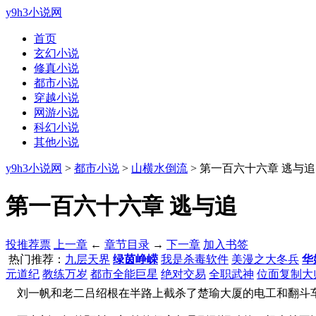
y9h3小说网
首页
玄幻小说
修真小说
都市小说
穿越小说
网游小说
科幻小说
其他小说
y9h3小说网
>
都市小说
>
山横水倒流
> 第一百六十六章 逃与追
第一百六十六章 逃与追
投推荐票
上一章
←
章节目录
→
下一章
加入书签
热门推荐：
九层天界
绿茵峥嵘
我是杀毒软件
美漫之大冬兵
华
元道纪
教练万岁
都市全能巨星
绝对交易
全职武神
位面复制大
刘一帆和老二吕绍根在半路上截杀了楚瑜大厦的电工和翻斗车