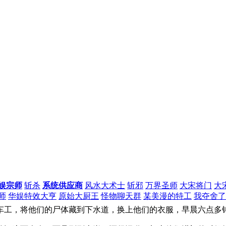
娱宗师
斩杀
系统供应商
风水大术士
斩邪
万界圣师
大宋将门
大
师
华娱特效大亨
原始大厨王
怪物聊天群
某美漫的特工
我夺舍了
工，将他们的尸体藏到下水道，换上他们的衣服，早晨六点多