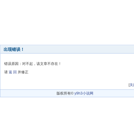
出现错误！
错误原因：对不起，该文章不存在！
请
返 回
并修正
[
关
版权所有©
y9h3小说网