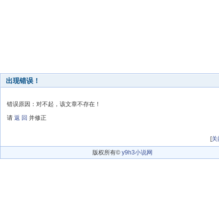
出现错误！
错误原因：对不起，该文章不存在！
请
返 回
并修正
[
关
版权所有©
y9h3小说网