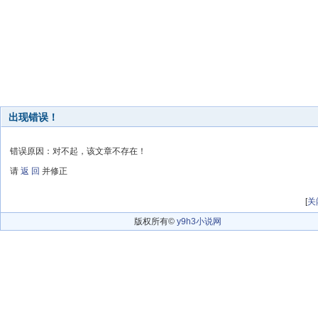
出现错误！
错误原因：对不起，该文章不存在！
请
返 回
并修正
[
关
版权所有©
y9h3小说网