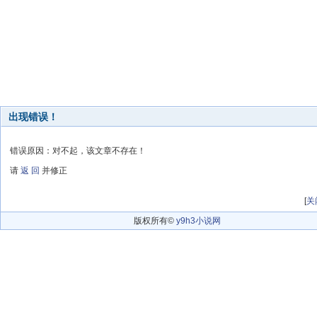
出现错误！
错误原因：对不起，该文章不存在！
请
返 回
并修正
[
关
版权所有©
y9h3小说网