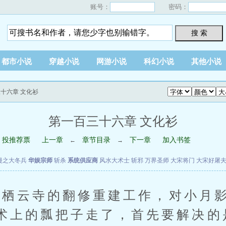
账号：
密码：
搜 索
都市小说
穿越小说
网游小说
科幻小说
其他小说
三十六章 文化衫
第一百三十六章 文化衫
投推荐票
上一章
章节目录
下一章
加入书签
←
→
漫之大冬兵
华娱宗师
斩杀
系统供应商
风水大术士
斩邪
万界圣师
大宋将门
大宋好屠
栖云寺的翻修重建工作，对小月影
术上的瓢把子走了，首先要解决的