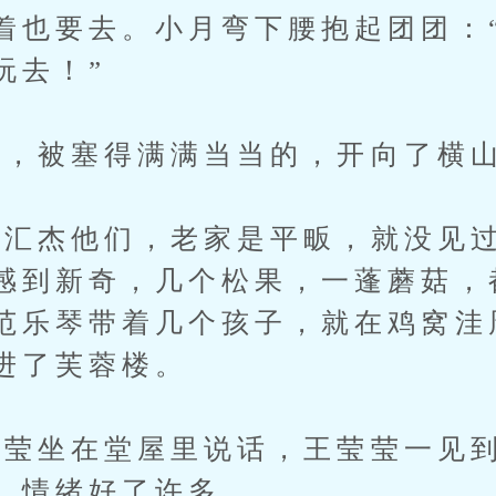
着也要去。小月弯下腰抱起团团：
玩去！”
，被塞得满满当当的，开向了横
杰他们，老家是平畈，就没见过
感到新奇，几个松果，一蓬蘑菇，
范乐琴带着几个孩子，就在鸡窝洼
进了芙蓉楼。
坐在堂屋里说话，王莹莹一见到
，情绪好了许多。