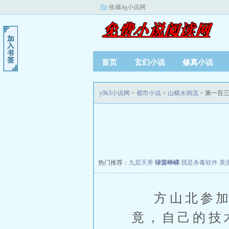
收藏4g小说网
首页
玄幻小说
修真小说
y9h3小说网
>
都市小说
>
山横水倒流
> 第一百
热门推荐：
九层天界
绿茵峥嵘
我是杀毒软件
美
方山北参加
竟，自己的技