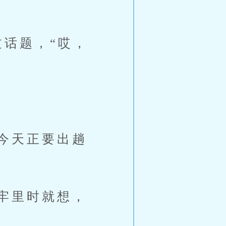
话题，“哎，
今天正要出趟
牢里时就想，