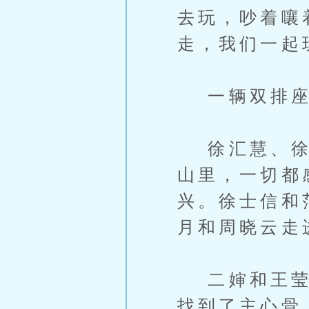
去玩，吵着嚷
走，我们一起
一辆双排座
徐汇慧、徐汇
山里，一切都
兴。徐士信和
月和周晓云走
二婶和王莹莹
找到了主心骨