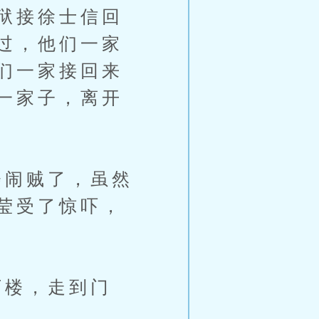
狱接徐士信回
过，他们一家
们一家接回来
一家子，离开
闹贼了，虽然
莹受了惊吓，
楼，走到门