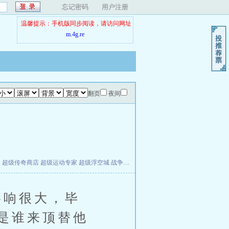
忘记密码
用户注册
温馨提示：手机版同步阅读，请访问网址
m.4g.re
翻页
夜间
夫
超级传奇商店
超级运动专家
超级浮空城
战争天堂
混元道纪
教练万岁
都市全能巨星
响很大，毕
是谁来顶替他