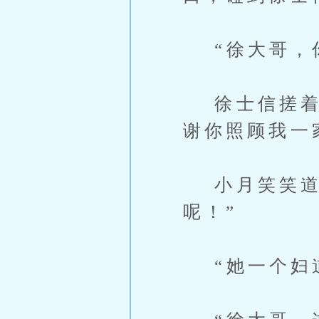
“徐大哥，你
徐士信搓着自
谢你照顾我一
小月笑笑道：
呢！”
“她一个妇道