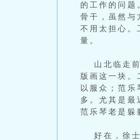
的工作的问题
骨干，虽然与
不用太担心。
量。
山北临走前，
版画这一块。
以服众；范乐
多。尤其是最
范乐琴老是躲
好在，徐士信