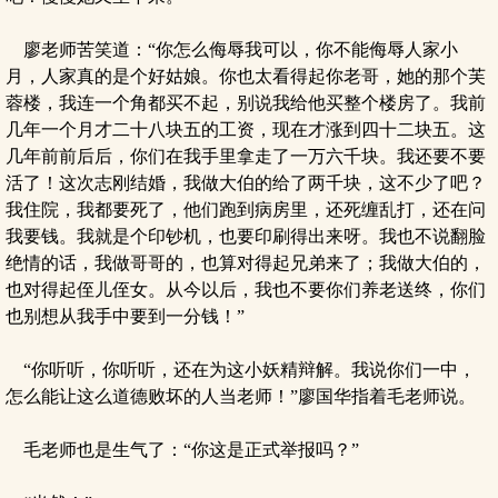
廖老师苦笑道：“你怎么侮辱我可以，你不能侮辱人家小
月，人家真的是个好姑娘。你也太看得起你老哥，她的那个芙
蓉楼，我连一个角都买不起，别说我给他买整个楼房了。我前
几年一个月才二十八块五的工资，现在才涨到四十二块五。这
几年前前后后，你们在我手里拿走了一万六千块。我还要不要
活了！这次志刚结婚，我做大伯的给了两千块，这不少了吧？
我住院，我都要死了，他们跑到病房里，还死缠乱打，还在问
我要钱。我就是个印钞机，也要印刷得出来呀。我也不说翻脸
绝情的话，我做哥哥的，也算对得起兄弟来了；我做大伯的，
也对得起侄儿侄女。从今以后，我也不要你们养老送终，你们
也别想从我手中要到一分钱！”
“你听听，你听听，还在为这小妖精辩解。我说你们一中，
怎么能让这么道德败坏的人当老师！”廖国华指着毛老师说。
毛老师也是生气了：“你这是正式举报吗？”