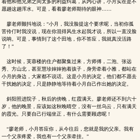
着他和他兄弟之间太多的利益纠葛，从内心讲，小月实在是不
愿趟这趟浑水。可是，看着廖老师期待的眼神……
廖老师颤抖地说：“小月，我没脸提这个要求呢，当初你孤
苦伶仃时我没说，现在你混得风生水起我才说，所以一直没脸
说呐。可是，事情到了这个田地，你不答应，我就真没活路
了！”
这时候，芙蓉楼的住户都聚集过来，方师傅，二泡、张远
秀、方山北，甚至慧珍婶婶抱着孩子，身旁牵着小雅，都站在
小月的身边，大家都不说话。这是小月的决定，他们都不愿去
干扰她的决定，只是静静地等待着小月自己作出她的决定。
斜阳照进院子，秋后的傍晚，红霞满天。廖老师还不到六十
岁，他的晚景，应该如这秋晚晴空，没有一丝乌云，只有满天
的霞光。只要自己行端坐正，有什么需要顾虑呢！
“廖老师，小月答应你，从今往后，您就是我的父亲。我有
一个父亲疼爱，我也有一个父亲牵挂。”