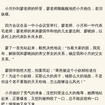
小月扑到廖老师的怀里，廖老师颤巍巍地把小月抱住，老泪
纵横。
四方会议在县一中小会议室举行。廖老师、小月和一中代表
毛老师；廖老师的弟弟廖国华和他的儿女廖志刚、廖晓娟，以
及村上的代表队长肖永群。
廖了一首先站起来，毅然决然地说：“当着大家的面，我宣
布，解除我和廖晓娟的养父养女的关系，确定我和小月的父女
关系。”
廖国华勃然大怒，拍案而起：“果然被这个小妖精给迷住
了！为这个小妖精，买那么大的房子，铺那么大的场面，不是
你这个老不要脸的天天给钱，怎么能够这么风光！”
小月做好了受气的准备，没想到受这么大的侮辱，她腾地站
起来，正要爆发，又想到被狗咬了一口，总不能反咬狗一口
吧！慢慢她又坐下来。