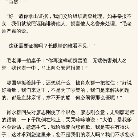
“当然！”
“好，请你拿出证据，我们交给组织调查处理。如果举报不
实，我们就按照诬陷诽谤他人、损害他人名誉来处理。”毛老
师严肃的说。
“这还需要证据吗？长眼睛的谁看不见！”
毛老师一拍桌子：“你再这样胡搅蛮缠，无端伤害别人名
誉，我代表一中，马上向公安局报警！”
廖国华挺着脖子，还想说什么，被肖永群一把拉住：“好说
好商量，我们来这里，不是为了吵架的，我们是来解决问题
的。都是血脉亲情，撑不开的船，何必闹得那么僵呢！”
肖永群回头对廖志刚使了个眼色，廖志刚会意，走到廖老师
的跟前，一下子跪倒在地上，哭哭啼啼地说：“大伯，是我爹
不会说话，惹您生气，我给我爹向您道歉。我是实在冇得法
子，这才求到您这里来，您不是我们的亲人吗？我们不求您求