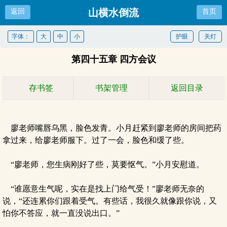
山横水倒流
返回
首页
字体：
大
中
小
护眼
关灯
第四十五章 四方会议
存书签
书架管理
返回目录
廖老师嘴唇乌黑，脸色发青。小月赶紧到廖老师的房间把药
拿过来，给廖老师服下。过了一会，脸色和缓了些。
“廖老师，您生病刚好了些，莫要怄气。”小月安慰道。
“谁愿意生气呢，实在是找上门给气受！”廖老师无奈的
说，“还连累你们跟着受气。有些话，我很久就像跟你说，又
怕你不答应，就一直没说出口。”