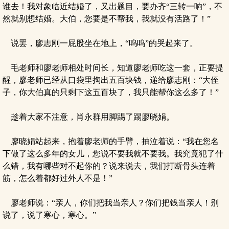
谁去！我对象临近结婚了，又出题目，要办齐“三转一响”，不
然就别想结婚。大伯，您要是不帮我，我就没有活路了！”
说罢，廖志刚一屁股坐在地上，“呜呜”的哭起来了。
毛老师和廖老师相处时间长，知道廖老师吃这一套，正要提
醒，廖老师已经从口袋里掏出五百块钱，递给廖志刚：“大侄
子，你大伯真的只剩下这五百块了，我只能帮你这么多了！”
趁着大家不注意，肖永群用脚踢了踢廖晓娟。
廖晓娟站起来，抱着廖老师的手臂，抽泣着说：“我在您名
下做了这么多年的女儿，您说不要我就不要我。我究竟犯了什
么错，我有哪些对不起你的？说来说去，我们打断骨头连着
筋，怎么着都好过外人不是！”
廖老师说：“亲人，你们把我当亲人？你们把钱当亲人！别
说了，说了寒心，寒心。”