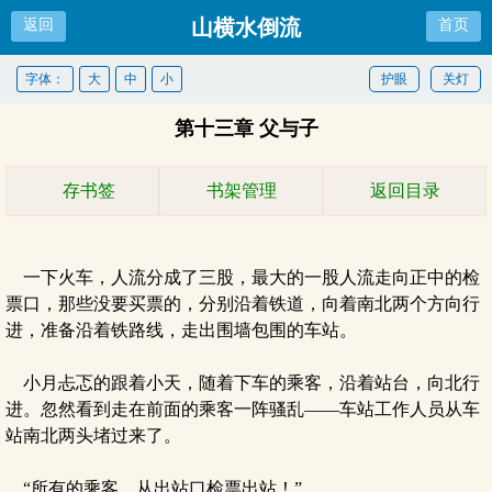
山横水倒流
返回
首页
字体：
大
中
小
护眼
关灯
第十三章 父与子
存书签
书架管理
返回目录
一下火车，人流分成了三股，最大的一股人流走向正中的检
票口，那些没要买票的，分别沿着铁道，向着南北两个方向行
进，准备沿着铁路线，走出围墙包围的车站。
小月忐忑的跟着小天，随着下车的乘客，沿着站台，向北行
进。忽然看到走在前面的乘客一阵骚乱——车站工作人员从车
站南北两头堵过来了。
“所有的乘客，从出站口检票出站！”