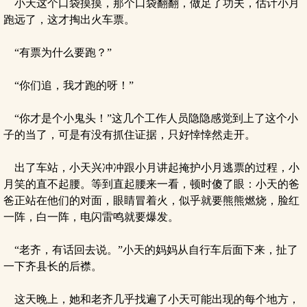
小天这个口袋摸摸，那个口袋翻翻，做足了功夫，估计小月
跑远了，这才掏出火车票。
“有票为什么要跑？”
“你们追，我才跑的呀！”
“你才是个小鬼头！”这几个工作人员隐隐感觉到上了这个小
子的当了，可是有没有抓住证据，只好悻悻然走开。
出了车站，小天兴冲冲跟小月讲起掩护小月逃票的过程，小
月笑的直不起腰。等到直起腰来一看，顿时傻了眼：小天的爸
爸正站在他们的对面，眼睛冒着火，似乎就要熊熊燃烧，脸红
一阵，白一阵，电闪雷鸣就要爆发。
“老齐，有话回去说。”小天的妈妈从自行车后面下来，扯了
一下齐县长的后襟。
这天晚上，她和老齐几乎找遍了小天可能出现的每个地方，