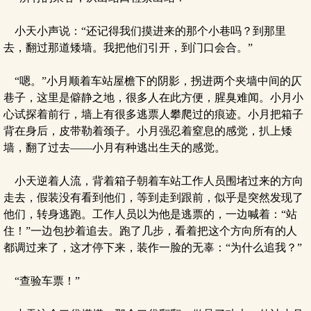
小天小声说：“还记得我们摸进来的那个小巷吗？到那里
去，翻过那道矮墙。我把他们引开，到门口会合。”
“嗯。”小月顺着车站屋檐下的阴影，拐进两个夹墙中间的仄
巷子，这里是僻静之地，很多人在此方便，腥臭难闻。小月小
心试探着前行，墙上有很多逃票人攀爬过的痕迹。小月把箱子
背在身后，皮带勒着颈子。小月强忍着窒息的感觉，扒上矮
墙，翻了过去——小月有种逃出生天的感觉。
小天逆着人流，背着箱子朝着车站工作人员围堵过来的方向
走去，假装没有看到他们，等到走到跟前，似乎是突然发现了
他们，转身逃跑。工作人员以为他是逃票的，一边喊着：“站
住！”一边包抄着追去。跑了几步，看着把这个方向所有的人
都调过来了，这才停下来，装作一脸的无辜：“为什么追我？”
“查验车票！”