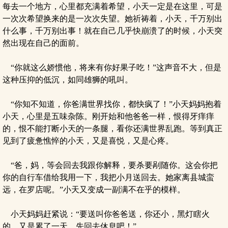
每去一个地方，心里都充满着希望，小天一定是在这里，可是
一次次希望换来的是一次次失望。她祈祷着，小天，千万别出
什么事，千万别出事！就在自己几乎快崩溃了的时候，小天突
然出现在自己的面前。
“你就这么娇惯他，将来有你好果子吃！”这声音不大，但是
这种压抑的低沉，如同雄狮的吼叫。
“你知不知道，你爸满世界找你，都快疯了！”小天妈妈抱着
小天，心里是五味杂陈。刚开始和他爸爸一样，恨得牙痒痒
的，恨不能打断小天的一条腿，看你还满世界乱跑。等到真正
见到了疲惫憔悴的小天，又是喜悦，又是心疼。
“爸，妈，等会回去我跟你解释，要杀要剐随你。这会你把
你的自行车借给我用一下，我把小月送回去。她家离县城蛮
远，在罗店呢。”小天又变成一副满不在乎的模样。
小天妈妈赶紧说：“要送叫你爸爸送，你还小，黑灯瞎火
的，又是累了一天，先回去休息吧！”