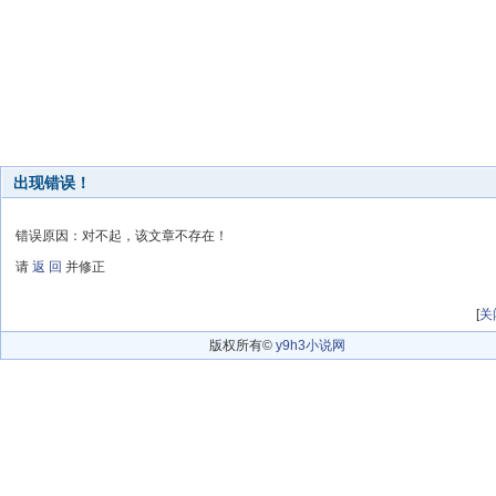
出现错误！
错误原因：对不起，该文章不存在！
请
返 回
并修正
[
关
版权所有©
y9h3小说网